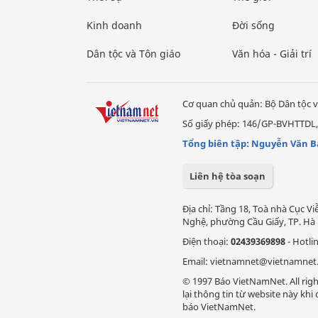
Kinh doanh
Đời sống
Dân tộc và Tôn giáo
Văn hóa - Giải trí
Cơ quan chủ quản: Bộ Dân tộc v
Số giấy phép: 146/GP-BVHTTDL,
Tổng biên tập: Nguyễn Văn B
Liên hệ tòa soạn
Địa chỉ: Tầng 18, Toà nhà Cục 
Nghệ, phường Cầu Giấy, TP. Hà 
Điện thoại:
02439369898
- Hotli
Email: vietnamnet@vietnamnet
© 1997 Báo VietNamNet. All righ
lại thông tin từ website này kh
báo VietNamNet.