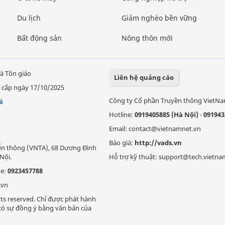
Du lịch
Giảm nghèo bền vững
Bất động sản
Nông thôn mới
à Tôn giáo
Liên hệ quảng cáo
 cấp ngày 17/10/2025
Công ty Cổ phần Truyền thông VietN
á
Hotline:
0919405885 (Hà Nội)
-
091943
Email: contact@vietnamnet.vn
Báo giá:
http://vads.vn
Viễn thông (VNTA), 68 Dương Đình
Nội.
Hỗ trợ kỹ thuật: support@tech.vietna
ne:
0923457788
.vn
ts reserved. Chỉ được phát hành
i có sự đồng ý bằng văn bản của