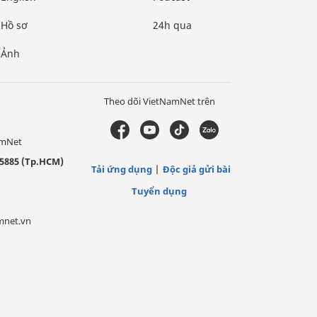
Hồ sơ
24h qua
Ảnh
Theo dõi VietNamNet trên
amNet
5885 (Tp.HCM)
Tải ứng dụng
Độc giả gửi bài
Tuyển dụng
mnet.vn