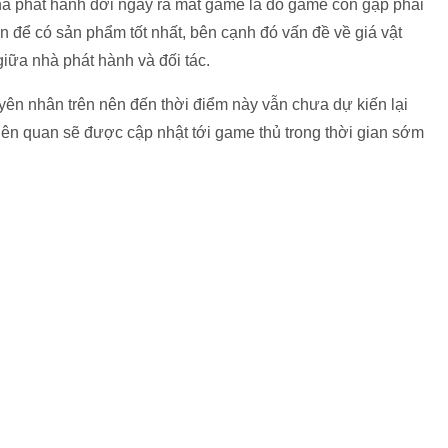
à phát hành dời ngày ra mắt game là do game còn gặp phải
n để có sản phẩm tốt nhất, bên cạnh đó vấn đề về giá vật
ữa nhà phát hành và đối tác.
yên nhân trên nên đến thời điểm này vẫn chưa dự kiến lại
liên quan sẽ được cập nhật tới game thủ trong thời gian sớm