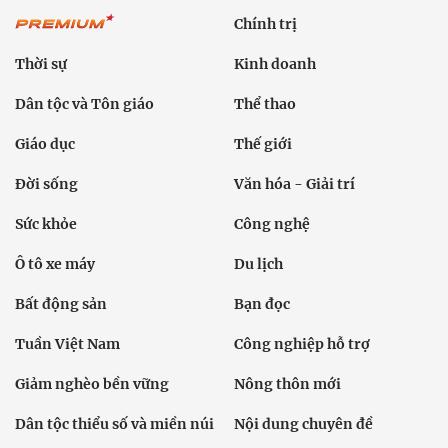
Chính trị
Thời sự
Kinh doanh
Dân tộc và Tôn giáo
Thể thao
Giáo dục
Thế giới
Đời sống
Văn hóa - Giải trí
Sức khỏe
Công nghệ
Ô tô xe máy
Du lịch
Bất động sản
Bạn đọc
Tuần Việt Nam
Công nghiệp hỗ trợ
Giảm nghèo bền vững
Nông thôn mới
Dân tộc thiểu số và miền núi
Nội dung chuyên đề