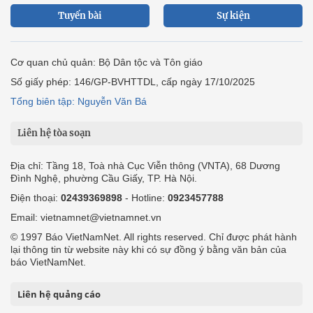
Tuyến bài
Sự kiện
Cơ quan chủ quản: Bộ Dân tộc và Tôn giáo
Số giấy phép: 146/GP-BVHTTDL, cấp ngày 17/10/2025
Tổng biên tập: Nguyễn Văn Bá
Liên hệ tòa soạn
Địa chỉ: Tầng 18, Toà nhà Cục Viễn thông (VNTA), 68 Dương
Đình Nghệ, phường Cầu Giấy, TP. Hà Nội.
Điện thoại:
02439369898
- Hotline:
0923457788
Email: vietnamnet@vietnamnet.vn
© 1997 Báo VietNamNet. All rights reserved. Chỉ được phát hành
lại thông tin từ website này khi có sự đồng ý bằng văn bản của
báo VietNamNet.
Liên hệ quảng cáo