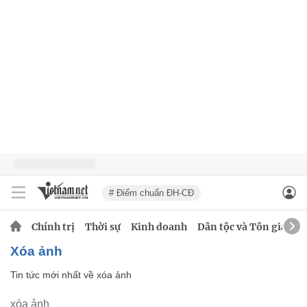
# Điểm chuẩn ĐH-CĐ
Chính trị
Thời sự
Kinh doanh
Dân tộc và Tôn giáo
xóa ảnh
Tin tức mới nhất về
xóa ảnh
xóa ảnh