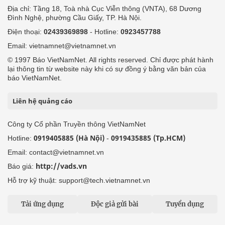
Địa chỉ: Tầng 18, Toà nhà Cục Viễn thông (VNTA), 68 Dương
Đình Nghệ, phường Cầu Giấy, TP. Hà Nội.
Điện thoại:
02439369898
- Hotline:
0923457788
Email: vietnamnet@vietnamnet.vn
© 1997 Báo VietNamNet. All rights reserved. Chỉ được phát hành
lại thông tin từ website này khi có sự đồng ý bằng văn bản của
báo VietNamNet.
Liên hệ quảng cáo
Công ty Cổ phần Truyền thông VietNamNet
0919405885 (Hà Nội)
0919435885 (Tp.HCM)
Hotline:
-
Email: contact@vietnamnet.vn
http://vads.vn
Báo giá:
Hỗ trợ kỹ thuật: support@tech.vietnamnet.vn
Tải ứng dụng
Độc giả gửi bài
Tuyển dụng