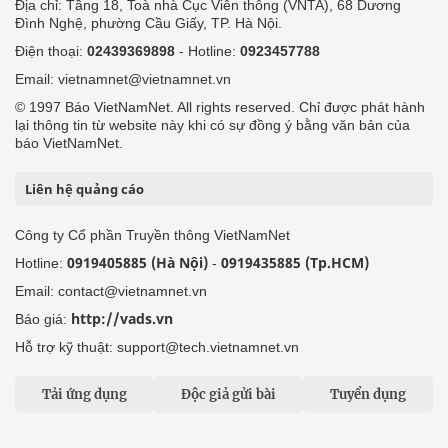
Địa chỉ: Tầng 18, Toà nhà Cục Viễn thông (VNTA), 68 Dương
Đình Nghệ, phường Cầu Giấy, TP. Hà Nội.
Điện thoại:
02439369898
- Hotline:
0923457788
Email: vietnamnet@vietnamnet.vn
© 1997 Báo VietNamNet. All rights reserved. Chỉ được phát hành
lại thông tin từ website này khi có sự đồng ý bằng văn bản của
báo VietNamNet.
Liên hệ quảng cáo
Công ty Cổ phần Truyền thông VietNamNet
0919405885 (Hà Nội)
0919435885 (Tp.HCM)
Hotline:
-
Email: contact@vietnamnet.vn
http://vads.vn
Báo giá:
Hỗ trợ kỹ thuật: support@tech.vietnamnet.vn
Tải ứng dụng
Độc giả gửi bài
Tuyển dụng