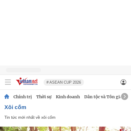
# ASEAN CUP 2026
Chính trị
Thời sự
Kinh doanh
Dân tộc và Tôn giáo
xôi cốm
Tin tức mới nhất về
xôi cốm