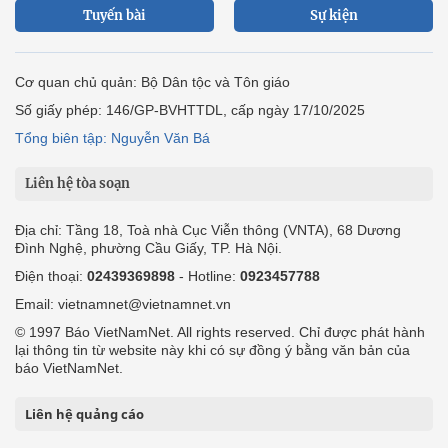
Tuyến bài
Sự kiện
Cơ quan chủ quản: Bộ Dân tộc và Tôn giáo
Số giấy phép: 146/GP-BVHTTDL, cấp ngày 17/10/2025
Tổng biên tập: Nguyễn Văn Bá
Liên hệ tòa soạn
Địa chỉ: Tầng 18, Toà nhà Cục Viễn thông (VNTA), 68 Dương
Đình Nghệ, phường Cầu Giấy, TP. Hà Nội.
Điện thoại:
02439369898
- Hotline:
0923457788
Email: vietnamnet@vietnamnet.vn
© 1997 Báo VietNamNet. All rights reserved. Chỉ được phát hành
lại thông tin từ website này khi có sự đồng ý bằng văn bản của
báo VietNamNet.
Liên hệ quảng cáo