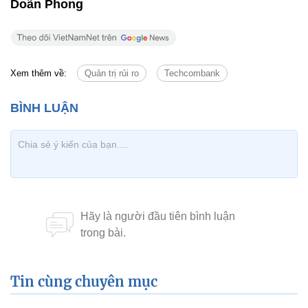
ảnh hưởng bởi việc phải tăng chi phí dự phòng.
Đồng thời, khả năng được hoàn nhập dự phòng do
khách hàng phục hồi kinh doanh và hoàn các khoản
vay và lãi sẽ là một cơ sở quan trọng tạo đà lợi
nhuận cao cùng triển vọng đạt kỷ lục mới trong năm
2022.
Doãn Phong
Xem thêm về:
Quản trị rủi ro
Techcombank