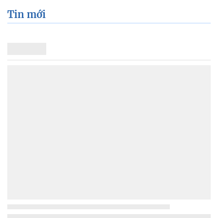
Tin cùng chuyên mục
Tin mới