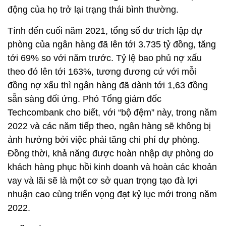
lựa chọn các phân khúc khách hàng trọng tâm, bản
chất khách hàng là những doanh nghiệp tốt, nằm
trong những ngành nghề có sự phát triển tốt, cũng
như “risk profile” thấp hơn, thì tỷ lệ phần trăm họ có
thể đi qua đại dịch một cách lành mạnh thường rất
cao. Theo đó, một cách tự nhiên, lượng khách hàng
có nhu cầu tái cấu trúc sẽ giảm xuống, khi hoạt
động của họ trở lại trạng thái bình thường.
Tính đến cuối năm 2021, tổng số dư trích lập dự
phòng của ngân hàng đã lên tới 3.735 tỷ đồng, tăng
tới 69% so với năm trước. Tỷ lệ bao phủ nợ xấu
theo đó lên tới 163%, tương đương cứ với mỗi
đồng nợ xấu thì ngân hàng đã dành tới 1,63 đồng
sẵn sàng đối ứng. Phó Tổng giám đốc
Techcombank cho biết, với “bộ đệm” này, trong năm
2022 và các năm tiếp theo, ngân hàng sẽ không bị