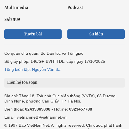
Tuần Việt Nam
Công nghiệp hỗ trợ
Giảm nghèo bền vững
Nông thôn mới
Dân tộc thiểu số và miền núi
Nội dung chuyên đề
English
Hồ sơ
Ảnh
Video
Multimedia
Podcast
24h qua
Tuyến bài
Sự kiện
Cơ quan chủ quản: Bộ Dân tộc và Tôn giáo
Số giấy phép: 146/GP-BVHTTDL, cấp ngày 17/10/2025
Tổng biên tập: Nguyễn Văn Bá