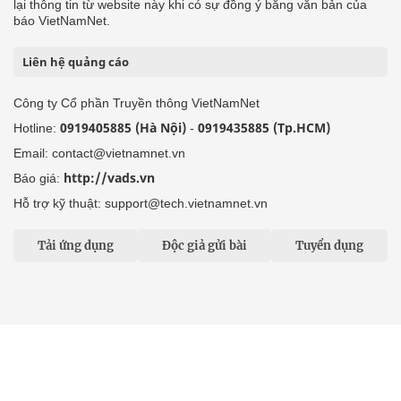
Liên hệ tòa soạn
Địa chỉ: Tầng 18, Toà nhà Cục Viễn thông (VNTA), 68 Dương
Đình Nghệ, phường Cầu Giấy, TP. Hà Nội.
Điện thoại:
02439369898
- Hotline:
0923457788
Email: vietnamnet@vietnamnet.vn
© 1997 Báo VietNamNet. All rights reserved. Chỉ được phát hành
lại thông tin từ website này khi có sự đồng ý bằng văn bản của
báo VietNamNet.
Liên hệ quảng cáo
Công ty Cổ phần Truyền thông VietNamNet
0919405885 (Hà Nội)
0919435885 (Tp.HCM)
Hotline:
-
Email: contact@vietnamnet.vn
http://vads.vn
Báo giá:
Hỗ trợ kỹ thuật: support@tech.vietnamnet.vn