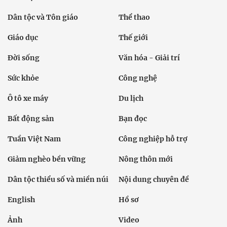
Chính trị
Thời sự
Kinh doanh
Dân tộc và Tôn giáo
Thể thao
Giáo dục
Thế giới
Đời sống
Văn hóa - Giải trí
Sức khỏe
Công nghệ
Ô tô xe máy
Du lịch
Bất động sản
Bạn đọc