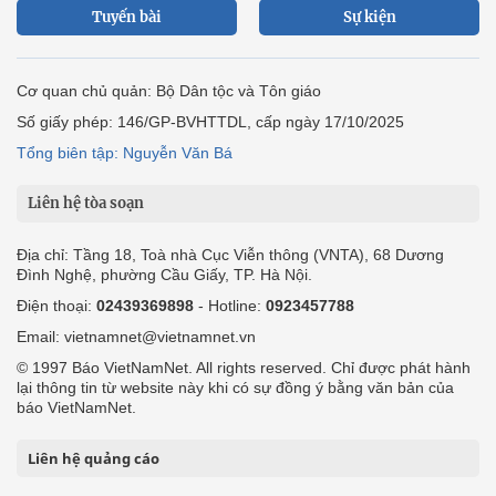
Tuyến bài
Sự kiện
Cơ quan chủ quản: Bộ Dân tộc và Tôn giáo
Số giấy phép: 146/GP-BVHTTDL, cấp ngày 17/10/2025
Tổng biên tập: Nguyễn Văn Bá
Liên hệ tòa soạn
Địa chỉ: Tầng 18, Toà nhà Cục Viễn thông (VNTA), 68 Dương
Đình Nghệ, phường Cầu Giấy, TP. Hà Nội.
Điện thoại:
02439369898
- Hotline:
0923457788
Email: vietnamnet@vietnamnet.vn
© 1997 Báo VietNamNet. All rights reserved. Chỉ được phát hành
lại thông tin từ website này khi có sự đồng ý bằng văn bản của
báo VietNamNet.
Liên hệ quảng cáo