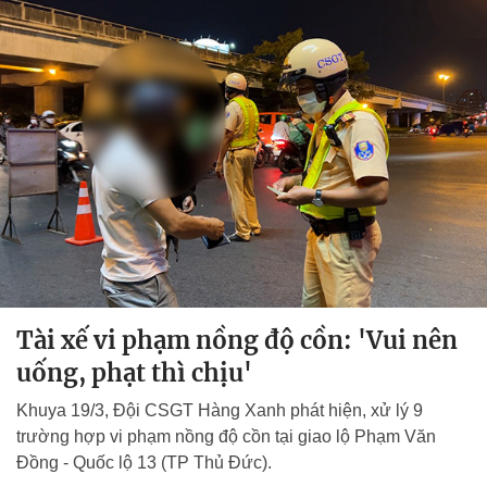
Tài xế vi phạm nồng độ cồn: 'Vui nên
uống, phạt thì chịu'
Khuya 19/3, Đội CSGT Hàng Xanh phát hiện, xử lý 9
trường hợp vi phạm nồng độ cồn tại giao lộ Phạm Văn
Đồng - Quốc lộ 13 (TP Thủ Đức).