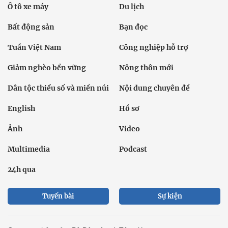
Ô tô xe máy
Du lịch
Bất động sản
Bạn đọc
Tuần Việt Nam
Công nghiệp hỗ trợ
Giảm nghèo bền vững
Nông thôn mới
Dân tộc thiểu số và miền núi
Nội dung chuyên đề
English
Hồ sơ
Ảnh
Video
Multimedia
Podcast
24h qua
Tuyến bài
Sự kiện