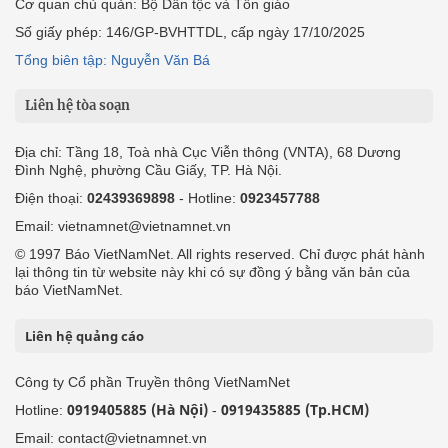
Cơ quan chủ quản: Bộ Dân tộc và Tôn giáo
Số giấy phép: 146/GP-BVHTTDL, cấp ngày 17/10/2025
Tổng biên tập: Nguyễn Văn Bá
Liên hệ tòa soạn
Địa chỉ: Tầng 18, Toà nhà Cục Viễn thông (VNTA), 68 Dương
Đình Nghệ, phường Cầu Giấy, TP. Hà Nội.
Điện thoại:
02439369898
- Hotline:
0923457788
Email: vietnamnet@vietnamnet.vn
© 1997 Báo VietNamNet. All rights reserved. Chỉ được phát hành
lại thông tin từ website này khi có sự đồng ý bằng văn bản của
báo VietNamNet.
Liên hệ quảng cáo
Công ty Cổ phần Truyền thông VietNamNet
0919405885 (Hà Nội)
0919435885 (Tp.HCM)
Hotline:
-
Email: contact@vietnamnet.vn