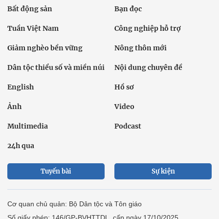
Bất động sản
Bạn đọc
Tuần Việt Nam
Công nghiệp hỗ trợ
Giảm nghèo bền vững
Nông thôn mới
Dân tộc thiểu số và miền núi
Nội dung chuyên đề
English
Hồ sơ
Ảnh
Video
Multimedia
Podcast
24h qua
Tuyến bài
Sự kiện
Cơ quan chủ quản: Bộ Dân tộc và Tôn giáo
Số giấy phép: 146/GP-BVHTTDL, cấp ngày 17/10/2025