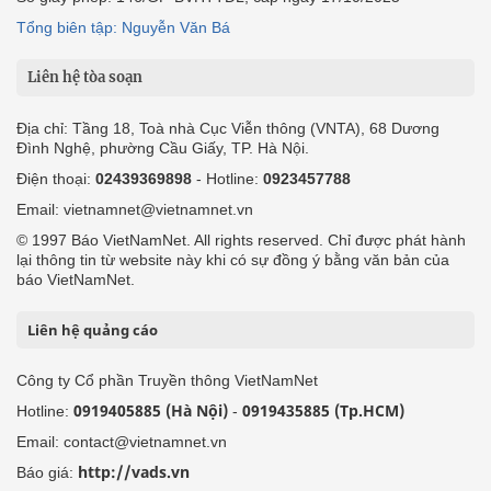
Tổng biên tập: Nguyễn Văn Bá
Liên hệ tòa soạn
Địa chỉ: Tầng 18, Toà nhà Cục Viễn thông (VNTA), 68 Dương
Đình Nghệ, phường Cầu Giấy, TP. Hà Nội.
Điện thoại:
02439369898
- Hotline:
0923457788
Email: vietnamnet@vietnamnet.vn
© 1997 Báo VietNamNet. All rights reserved. Chỉ được phát hành
lại thông tin từ website này khi có sự đồng ý bằng văn bản của
báo VietNamNet.
Liên hệ quảng cáo
Công ty Cổ phần Truyền thông VietNamNet
0919405885 (Hà Nội)
0919435885 (Tp.HCM)
Hotline:
-
Email: contact@vietnamnet.vn
http://vads.vn
Báo giá: