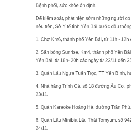
Bệnh phổi, sức khỏe ổn định.
Để kiểm soát, phát hiện sớm những người có 
nêu trên, Sở Y tế tỉnh Yên Bái bước đầu thôn
1. Chợ Km6, thành phố Yên Bái, từ 11h - 12h 
2. Sân bóng Sunrise, Km4, thành phố Yên Bá
Yên Bái, từ 18h- 20h các ngày từ 22/11 đến 2
3. Quán Lẩu Ngựa Tuấn Trọc, TT Yên Bình, hu
4. Nhà hàng Trình Cá, số 18 đường Âu Cơ, p
23/11.
5. Quán Karaoke Hoàng Hà, đường Trần Phú, 
6. Quán Lẩu Minibia Lẩu Thái Tomyum, số 942
24/11.