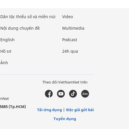
Dân tộc thiểu số và miền núi
Video
Nội dung chuyên đề
Multimedia
English
Podcast
Hồ sơ
24h qua
Ảnh
Theo dõi VietNamNet trên
amNet
5885 (Tp.HCM)
Tải ứng dụng
Độc giả gửi bài
Tuyển dụng