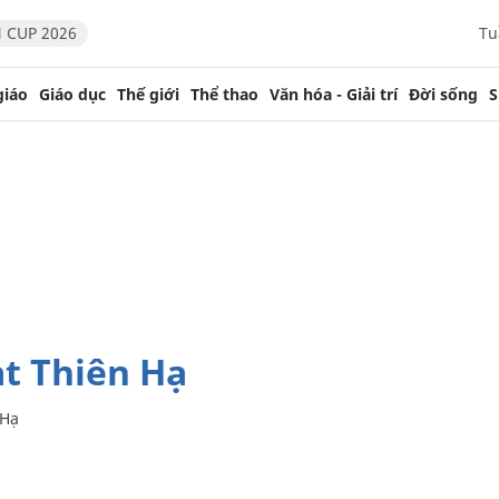
 CUP 2026
Tu
giáo
Giáo dục
Thế giới
Thể thao
Văn hóa - Giải trí
Đời sống
S
t Thiên Hạ
 Hạ