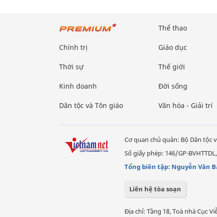
Thể thao
Chính trị
Giáo dục
Thời sự
Thế giới
Kinh doanh
Đời sống
Dân tộc và Tôn giáo
Văn hóa - Giải trí
Cơ quan chủ quản: Bộ Dân tộc v
Số giấy phép: 146/GP-BVHTTDL,
Tổng biên tập: Nguyễn Văn B
Liên hệ tòa soạn
Địa chỉ: Tầng 18, Toà nhà Cục 