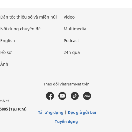
Dân tộc thiểu số và miền núi
Video
Nội dung chuyên đề
Multimedia
English
Podcast
Hồ sơ
24h qua
Ảnh
Theo dõi VietNamNet trên
amNet
5885 (Tp.HCM)
Tải ứng dụng
Độc giả gửi bài
Tuyển dụng