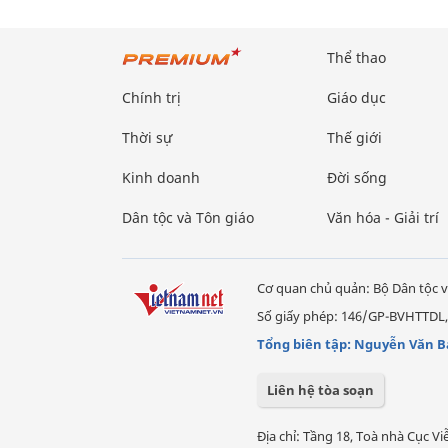
Thể thao
Chính trị
Giáo dục
Thời sự
Thế giới
Kinh doanh
Đời sống
Dân tộc và Tôn giáo
Văn hóa - Giải trí
Cơ quan chủ quản: Bộ Dân tộc v
Số giấy phép: 146/GP-BVHTTDL,
Tổng biên tập: Nguyễn Văn B
Liên hệ tòa soạn
Địa chỉ: Tầng 18, Toà nhà Cục 