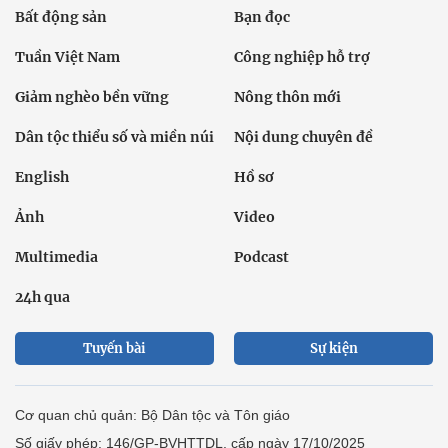
Bất động sản
Bạn đọc
Tuần Việt Nam
Công nghiệp hỗ trợ
Giảm nghèo bền vững
Nông thôn mới
Dân tộc thiểu số và miền núi
Nội dung chuyên đề
English
Hồ sơ
Ảnh
Video
Multimedia
Podcast
24h qua
Tuyến bài
Sự kiện
Cơ quan chủ quản: Bộ Dân tộc và Tôn giáo
Số giấy phép: 146/GP-BVHTTDL, cấp ngày 17/10/2025