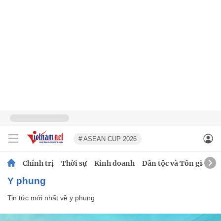
# ASEAN CUP 2026
Chính trị
Thời sự
Kinh doanh
Dân tộc và Tôn giáo
y phung
Tin tức mới nhất về
y phung