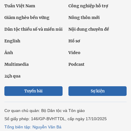
Tuần Việt Nam
Công nghiệp hỗ trợ
Giảm nghèo bền vững
Nông thôn mới
Dân tộc thiểu số và miền núi
Nội dung chuyên đề
English
Hồ sơ
Ảnh
Video
Multimedia
Podcast
24h qua
Tuyến bài
Sự kiện
Cơ quan chủ quản: Bộ Dân tộc và Tôn giáo
Số giấy phép: 146/GP-BVHTTDL, cấp ngày 17/10/2025
Tổng biên tập: Nguyễn Văn Bá