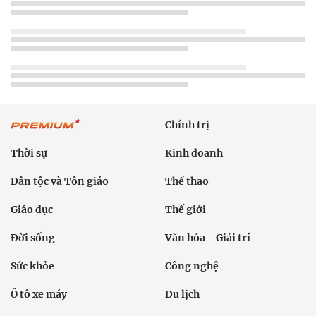
Chính trị
Thời sự
Kinh doanh
Dân tộc và Tôn giáo
Thể thao
Giáo dục
Thế giới
Đời sống
Văn hóa - Giải trí
Sức khỏe
Công nghệ
Ô tô xe máy
Du lịch