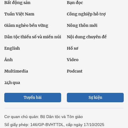
Bất động sản
Bạn đọc
Tuần Việt Nam
Công nghiệp hỗ trợ
Giảm nghèo bền vững
Nông thôn mới
Dân tộc thiểu số và miền núi
Nội dung chuyên đề
English
Hồ sơ
Ảnh
Video
Multimedia
Podcast
24h qua
Tuyến bài
Sự kiện
Cơ quan chủ quản: Bộ Dân tộc và Tôn giáo
Số giấy phép: 146/GP-BVHTTDL, cấp ngày 17/10/2025