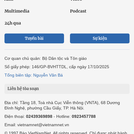
Multimedia
Podcast
24h qua
Tuyến bài
Sự kiện
Cơ quan chủ quản: Bộ Dân tộc và Tôn giáo
Số giấy phép: 146/GP-BVHTTDL, cấp ngày 17/10/2025
Tổng biên tập: Nguyễn Văn Bá
Liên hệ tòa soạn
Địa chỉ: Tầng 18, Toà nhà Cục Viễn thông (VNTA), 68 Dương
Đình Nghệ, phường Cầu Giấy, TP. Hà Nội.
Điện thoại:
02439369898
- Hotline:
0923457788
Email: vietnamnet@vietnamnet.vn
© 1997 Báo VietNamNet. All rights reserved. Chỉ được phát hành