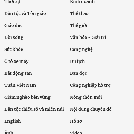
Thời sự
Kinh doanh
Dân tộc và Tôn giáo
Thể thao
Giáo dục
Thế giới
Đời sống
Văn hóa - Giải trí
Sức khỏe
Công nghệ
Ô tô xe máy
Du lịch
Bất động sản
Bạn đọc
Tuần Việt Nam
Công nghiệp hỗ trợ
Giảm nghèo bền vững
Nông thôn mới
Dân tộc thiểu số và miền núi
Nội dung chuyên đề
English
Hồ sơ
Ảnh
Video