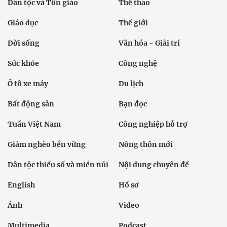
Dân tộc và Tôn giáo
Thể thao
Giáo dục
Thế giới
Đời sống
Văn hóa - Giải trí
Sức khỏe
Công nghệ
Ô tô xe máy
Du lịch
Bất động sản
Bạn đọc
Tuần Việt Nam
Công nghiệp hỗ trợ
Giảm nghèo bền vững
Nông thôn mới
Dân tộc thiểu số và miền núi
Nội dung chuyên đề
English
Hồ sơ
Ảnh
Video
Multimedia
Podcast