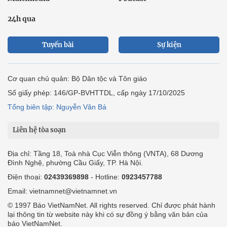
24h qua
Tuyến bài
Sự kiện
Cơ quan chủ quản: Bộ Dân tộc và Tôn giáo
Số giấy phép: 146/GP-BVHTTDL, cấp ngày 17/10/2025
Tổng biên tập: Nguyễn Văn Bá
Liên hệ tòa soạn
Địa chỉ: Tầng 18, Toà nhà Cục Viễn thông (VNTA), 68 Dương
Đình Nghệ, phường Cầu Giấy, TP. Hà Nội.
Điện thoại:
02439369898
- Hotline:
0923457788
Email: vietnamnet@vietnamnet.vn
© 1997 Báo VietNamNet. All rights reserved. Chỉ được phát hành
lại thông tin từ website này khi có sự đồng ý bằng văn bản của
báo VietNamNet.