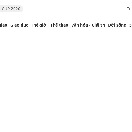
 CUP 2026
Tu
giáo
Giáo dục
Thế giới
Thể thao
Văn hóa - Giải trí
Đời sống
S