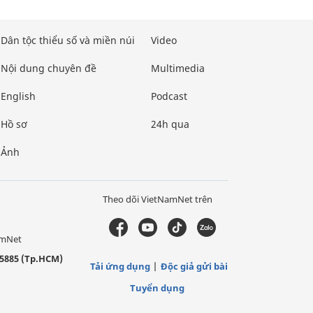
Dân tộc thiểu số và miền núi
Video
Nội dung chuyên đề
Multimedia
English
Podcast
Hồ sơ
24h qua
Ảnh
Theo dõi VietNamNet trên
amNet
5885 (Tp.HCM)
Tải ứng dụng
Độc giả gửi bài
Tuyển dụng