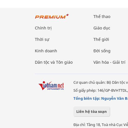
Thể thao
Chính trị
Giáo dục
Thời sự
Thế giới
Kinh doanh
Đời sống
Dân tộc và Tôn giáo
Văn hóa - Giải trí
Cơ quan chủ quản: Bộ Dân tộc v
Số giấy phép: 146/GP-BVHTTDL,
Tổng biên tập: Nguyễn Văn B
Liên hệ tòa soạn
Địa chỉ: Tầng 18, Toà nhà Cục 