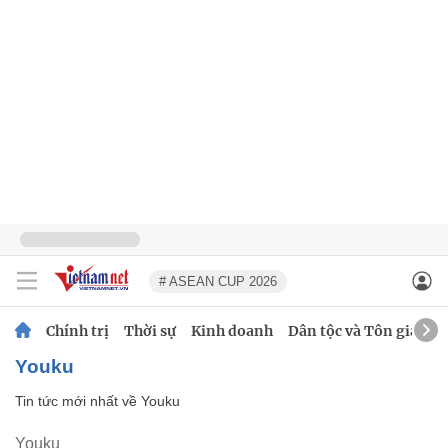
# ASEAN CUP 2026
Chính trị
Thời sự
Kinh doanh
Dân tộc và Tôn giáo
Youku
Tin tức mới nhất về
Youku
Youku