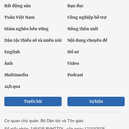
Bất động sản
Bạn đọc
Tuần Việt Nam
Công nghiệp hỗ trợ
Giảm nghèo bền vững
Nông thôn mới
Dân tộc thiểu số và miền núi
Nội dung chuyên đề
English
Hồ sơ
Ảnh
Video
Multimedia
Podcast
24h qua
Tuyến bài
Sự kiện
Cơ quan chủ quản: Bộ Dân tộc và Tôn giáo
Số giấy phép: 146/GP-BVHTTDL, cấp ngày 17/10/2025