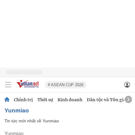
# ASEAN CUP 2026
Chính trị
Thời sự
Kinh doanh
Dân tộc và Tôn giáo
Yunmiao
Tin tức mới nhất về
Yunmiao
Yunmiao