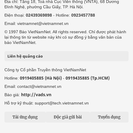
Địa chỉ: Tầng 18, Toà nhà Cục Viễn thông (VNTA), 68 Dương
Đình Nghệ, phường Cầu Giấy, TP. Hà Nội.
Điện thoại:
02439369898
- Hotline:
0923457788
Email: vietnamnet@vietnamnet.vn
© 1997 Báo VietNamNet. All rights reserved. Chỉ được phát hành
lại thông tin từ website này khi có sự đồng ý bằng văn bản của
báo VietNamNet.
Liên hệ quảng cáo
Công ty Cổ phần Truyền thông VietNamNet
0919405885 (Hà Nội)
0919435885 (Tp.HCM)
Hotline:
-
Email: contact@vietnamnet.vn
http://vads.vn
Báo giá:
Hỗ trợ kỹ thuật: support@tech.vietnamnet.vn
Tải ứng dụng
Độc giả gửi bài
Tuyển dụng