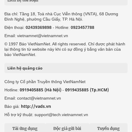
Liên hệ tòa soạn
Địa chỉ: Tầng 18, Toà nhà Cục Viễn thông (VNTA), 68 Dương
Đình Nghệ, phường Cầu Giấy, TP. Hà Nội.
Điện thoại:
02439369898
- Hotline:
0923457788
Email: vietnamnet@vietnamnet.vn
© 1997 Báo VietNamNet. All rights reserved. Chỉ được phát hành
lại thông tin từ website này khi có sự đồng ý bằng văn bản của
báo VietNamNet.
Liên hệ quảng cáo
Công ty Cổ phần Truyền thông VietNamNet
0919405885 (Hà Nội)
0919435885 (Tp.HCM)
Hotline:
-
Email: contact@vietnamnet.vn
http://vads.vn
Báo giá:
Hỗ trợ kỹ thuật: support@tech.vietnamnet.vn
Tải ứng dụng
Độc giả gửi bài
Tuyển dụng