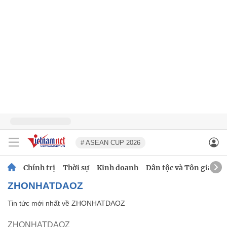
# ASEAN CUP 2026
Chính trị
Thời sự
Kinh doanh
Dân tộc và Tôn giáo
ZHONHATDAOZ
Tin tức mới nhất về
ZHONHATDAOZ
ZHONHATDAOZ