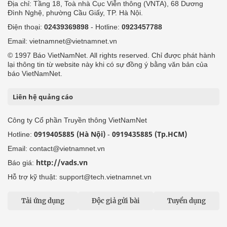
Địa chỉ: Tầng 18, Toà nhà Cục Viễn thông (VNTA), 68 Dương
Đình Nghệ, phường Cầu Giấy, TP. Hà Nội.
Điện thoại:
02439369898
- Hotline:
0923457788
Email: vietnamnet@vietnamnet.vn
© 1997 Báo VietNamNet. All rights reserved. Chỉ được phát hành
lại thông tin từ website này khi có sự đồng ý bằng văn bản của
báo VietNamNet.
Liên hệ quảng cáo
Công ty Cổ phần Truyền thông VietNamNet
0919405885 (Hà Nội)
0919435885 (Tp.HCM)
Hotline:
-
Email: contact@vietnamnet.vn
http://vads.vn
Báo giá:
Hỗ trợ kỹ thuật: support@tech.vietnamnet.vn
Tải ứng dụng
Độc giả gửi bài
Tuyển dụng