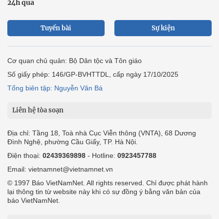
24h qua
Tuyến bài
Sự kiện
Cơ quan chủ quản: Bộ Dân tộc và Tôn giáo
Số giấy phép: 146/GP-BVHTTDL, cấp ngày 17/10/2025
Tổng biên tập: Nguyễn Văn Bá
Liên hệ tòa soạn
Địa chỉ: Tầng 18, Toà nhà Cục Viễn thông (VNTA), 68 Dương
Đình Nghệ, phường Cầu Giấy, TP. Hà Nội.
Điện thoại:
02439369898
- Hotline:
0923457788
Email: vietnamnet@vietnamnet.vn
© 1997 Báo VietNamNet. All rights reserved. Chỉ được phát hành
lại thông tin từ website này khi có sự đồng ý bằng văn bản của
báo VietNamNet.