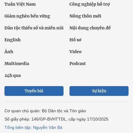
Tuần Việt Nam
Công nghiệp hỗ trợ
Giảm nghèo bền vững
Nông thôn mới
Dân tộc thiểu số và miền núi
Nội dung chuyên đề
English
Hồ sơ
Ảnh
Video
Multimedia
Podcast
24h qua
Tuyến bài
Sự kiện
Cơ quan chủ quản: Bộ Dân tộc và Tôn giáo
Số giấy phép: 146/GP-BVHTTDL, cấp ngày 17/10/2025
Tổng biên tập: Nguyễn Văn Bá