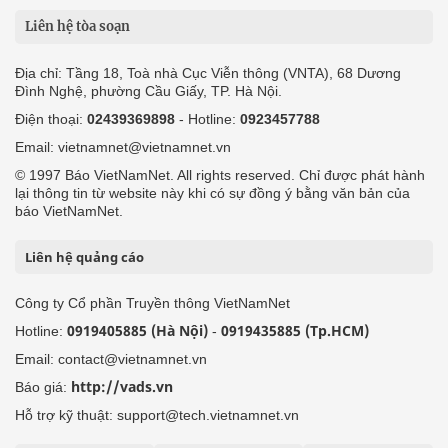
Liên hệ tòa soạn
Địa chỉ: Tầng 18, Toà nhà Cục Viễn thông (VNTA), 68 Dương
Đình Nghệ, phường Cầu Giấy, TP. Hà Nội.
Điện thoại:
02439369898
- Hotline:
0923457788
Email: vietnamnet@vietnamnet.vn
© 1997 Báo VietNamNet. All rights reserved. Chỉ được phát hành
lại thông tin từ website này khi có sự đồng ý bằng văn bản của
báo VietNamNet.
Liên hệ quảng cáo
Công ty Cổ phần Truyền thông VietNamNet
0919405885 (Hà Nội)
0919435885 (Tp.HCM)
Hotline:
-
Email: contact@vietnamnet.vn
http://vads.vn
Báo giá:
Hỗ trợ kỹ thuật: support@tech.vietnamnet.vn