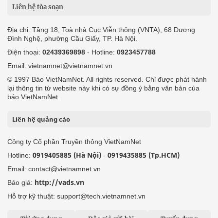
Liên hệ tòa soạn
Địa chỉ: Tầng 18, Toà nhà Cục Viễn thông (VNTA), 68 Dương
Đình Nghệ, phường Cầu Giấy, TP. Hà Nội.
Điện thoại:
02439369898
- Hotline:
0923457788
Email: vietnamnet@vietnamnet.vn
© 1997 Báo VietNamNet. All rights reserved. Chỉ được phát hành
lại thông tin từ website này khi có sự đồng ý bằng văn bản của
báo VietNamNet.
Liên hệ quảng cáo
Công ty Cổ phần Truyền thông VietNamNet
0919405885 (Hà Nội)
0919435885 (Tp.HCM)
Hotline:
-
Email: contact@vietnamnet.vn
http://vads.vn
Báo giá:
Hỗ trợ kỹ thuật: support@tech.vietnamnet.vn