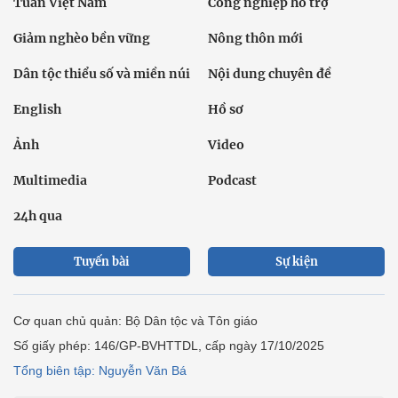
Tuần Việt Nam
Công nghiệp hỗ trợ
Giảm nghèo bền vững
Nông thôn mới
Dân tộc thiểu số và miền núi
Nội dung chuyên đề
English
Hồ sơ
Ảnh
Video
Multimedia
Podcast
24h qua
Tuyến bài
Sự kiện
Cơ quan chủ quản: Bộ Dân tộc và Tôn giáo
Số giấy phép: 146/GP-BVHTTDL, cấp ngày 17/10/2025
Tổng biên tập: Nguyễn Văn Bá