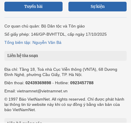
Tuyến bài
Sự kiện
Cơ quan chủ quản: Bộ Dân tộc và Tôn giáo
Số giấy phép: 146/GP-BVHTTDL, cấp ngày 17/10/2025
Tổng biên tập: Nguyễn Văn Bá
Liên hệ tòa soạn
Địa chỉ: Tầng 18, Toà nhà Cục Viễn thông (VNTA), 68 Dương
Đình Nghệ, phường Cầu Giấy, TP. Hà Nội.
Điện thoại:
02439369898
- Hotline:
0923457788
Email: vietnamnet@vietnamnet.vn
© 1997 Báo VietNamNet. All rights reserved. Chỉ được phát hành
lại thông tin từ website này khi có sự đồng ý bằng văn bản của
báo VietNamNet.
Liên hệ quảng cáo