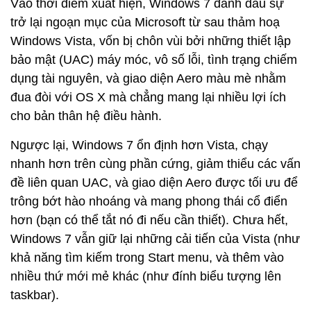
Vào thời điểm xuất hiện, Windows 7 đánh dấu sự
trở lại ngoạn mục của Microsoft từ sau thảm hoạ
Windows Vista, vốn bị chôn vùi bởi những thiết lập
bảo mật (UAC) máy móc, vô số lỗi, tình trạng chiếm
dụng tài nguyên, và giao diện Aero màu mè nhằm
đua đòi với OS X mà chẳng mang lại nhiều lợi ích
cho bản thân hệ điều hành.
Ngược lại, Windows 7 ổn định hơn Vista, chạy
nhanh hơn trên cùng phần cứng, giảm thiểu các vấn
đề liên quan UAC, và giao diện Aero được tối ưu để
trông bớt hào nhoáng và mang phong thái cổ điển
hơn (bạn có thể tắt nó đi nếu cần thiết). Chưa hết,
Windows 7 vẫn giữ lại những cải tiến của Vista (như
khả năng tìm kiếm trong Start menu, và thêm vào
nhiều thứ mới mẻ khác (như đính biểu tượng lên
taskbar).