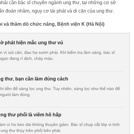
 phải cần bác sĩ chuyên ngành ung thư, tại những cơ sở
ẩn đoán nhầm, nguy cơ tái phát và di căn của ung thư.
oi và thăm dò chức năng, Bệnh viện K (Hà Nội)
gờ phát hiện mắc ung thư vú
vì sút cân, đau hạ sườn phải. Khi kiểm tra lâm sàng, bác sĩ
ngực đang rỉ dịch, chảy máu.
ng thư, bạn cần làm đúng cách
i tiền để sàng lọc ung thư. Tuy nhiên, sàng lọc như thế nào để
t người làm đúng.
ng thư phổi là viêm hô hấp
 vì ho kéo dài không thuyên giảm. Bác sĩ chụp cắt lớp vi tính
 ung thư thùy trên phổi bên phải.