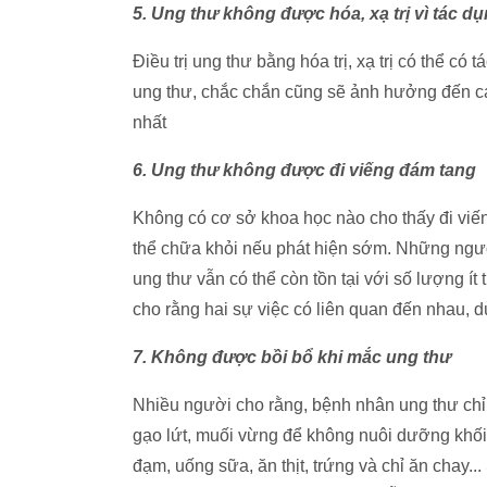
5. Ung thư không được hóa, xạ trị vì tác d
Điều trị ung thư bằng hóa trị, xạ trị có thể c
ung thư, chắc chắn cũng sẽ ảnh hưởng đến cá
nhất
6. Ung thư không được đi viếng đám tang
Không có cơ sở khoa học nào cho thấy đi viến
thể chữa khỏi nếu phát hiện sớm. Những ngườ
ung thư vẫn có thể còn tồn tại với số lượng ít 
cho rằng hai sự việc có liên quan đến nhau, dù
7. Không được bồi bổ khi mắc ung thư
Nhiều người cho rằng, bệnh nhân ung thư chỉ nê
gạo lứt, muối vừng để không nuôi dưỡng khối 
đạm, uống sữa, ăn thịt, trứng và chỉ ăn chay