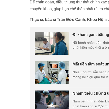
Để chẩn đoán, điều trị ung thư thật chính xác
chuyên khoa, giúp hạn chế thấp nhất rủi ro ch
Thạc sĩ, bác sĩ Trần Đức Cảnh, Khoa Nội s
Đi khám gan, bất n
Nữ bệnh nhân đến khám 
phát hiện một khối u ở 
Mất tiền tầm soát u
Nhiều người sẵn sàng ch
mang lại hiệu quả thì í
Nhầm triệu chứng u
Nam bệnh nhân đến khám
phát hiện khối u 2,5cm,