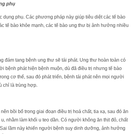
ụng phụ
ó tác dụng phụ. Các phương pháp này giúp tiêu diệt các tế bào
c tế bào khỏe mạnh, các tế bào ung thư bị ảnh hưởng nhiều
g đám tang bệnh ung thư sẽ tái phát. Ung thư hoàn toàn có
i bệnh phát hiện bệnh muộn, dù đã điều trị nhưng tế bào
trong cơ thể, sau đó phát triển, bệnh tái phát nên mọi người
 chỉ là trùng hợp.
n bồi bổ trong giai đoạn điều trị hoá chất, tia xạ, sau đó ăn
u, nhằm làm khối u teo dần. Có người không ăn thịt đỏ, chất
... Sai lầm này khiến người bệnh suy dinh dưỡng, ảnh hưởng