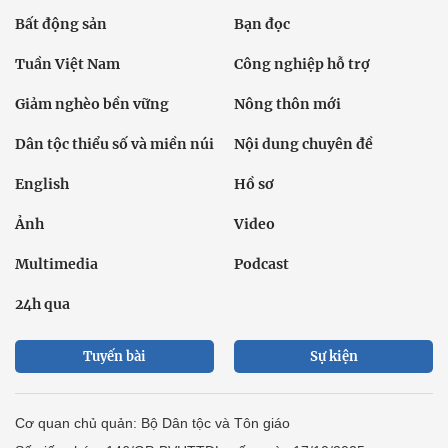
Bất động sản
Bạn đọc
Tuần Việt Nam
Công nghiệp hỗ trợ
Giảm nghèo bền vững
Nông thôn mới
Dân tộc thiểu số và miền núi
Nội dung chuyên đề
English
Hồ sơ
Ảnh
Video
Multimedia
Podcast
24h qua
Tuyến bài
Sự kiện
Cơ quan chủ quản: Bộ Dân tộc và Tôn giáo