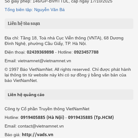
Số giấy phép: 146/GP-BVHTTDL, cấp ngày 17/10/2025
Tổng biên tập: Nguyễn Văn Bá
Liên hệ tòa soạn
Địa chỉ: Tầng 18, Toà nhà Cục Viễn thông (VNTA), 68 Dương
Đình Nghệ, phường Cầu Giấy, TP. Hà Nội.
Điện thoại:
02439369898
- Hotline:
0923457788
Email: vietnamnet@vietnamnet.vn
© 1997 Báo VietNamNet. All rights reserved. Chỉ được phát hành
lại thông tin từ website này khi có sự đồng ý bằng văn bản của
báo VietNamNet.
Liên hệ quảng cáo
Công ty Cổ phần Truyền thông VietNamNet
0919405885 (Hà Nội)
0919435885 (Tp.HCM)
Hotline:
-
Email: contact@vietnamnet.vn
http://vads.vn
Báo giá: