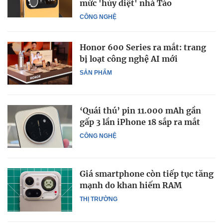
mức 'hủy diệt' nhà Táo
CÔNG NGHỆ
Honor 600 Series ra mắt: trang
bị loạt công nghệ AI mới
SẢN PHẨM
‘Quái thú’ pin 11.000 mAh gần
gấp 3 lần iPhone 18 sắp ra mắt
CÔNG NGHỆ
Giá smartphone còn tiếp tục tăng
mạnh do khan hiếm RAM
THỊ TRƯỜNG