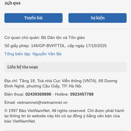
24h qua
Tuyến bài
Sự kiện
Cơ quan chủ quản: Bộ Dân tộc và Tôn giáo
Số giấy phép: 146/GP-BVHTTDL, cấp ngày 17/10/2025
Tổng biên tập: Nguyễn Văn Bá
Liên hệ tòa soạn
Địa chỉ: Tầng 18, Toà nhà Cục Viễn thông (VNTA), 68 Dương
Đình Nghệ, phường Cầu Giấy, TP. Hà Nội.
Điện thoại:
02439369898
- Hotline:
0923457788
Email: vietnamnet@vietnamnet.vn
© 1997 Báo VietNamNet. All rights reserved. Chỉ được phát hành
lại thông tin từ website này khi có sự đồng ý bằng văn bản của
báo VietNamNet.