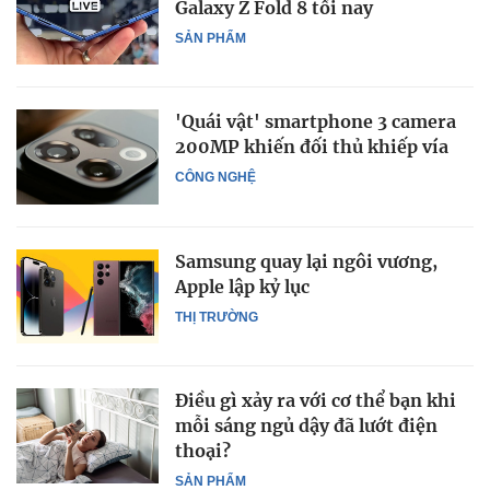
Galaxy Z Fold 8 tối nay
SẢN PHẨM
'Quái vật' smartphone 3 camera
200MP khiến đối thủ khiếp vía
CÔNG NGHỆ
Samsung quay lại ngôi vương,
Apple lập kỷ lục
THỊ TRƯỜNG
Điều gì xảy ra với cơ thể bạn khi
mỗi sáng ngủ dậy đã lướt điện
thoại?
SẢN PHẨM