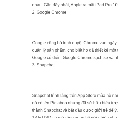
nhau. Gần đây nhất, Apple ra mắt iPad Pro 10
2. Google Chrome
Google công bố trình duyệt Chrome vào ngày 1
quản lý sản phẩm, cho biết họ đã thiết kế một
Google cổ điển, Google Chrome sạch sẽ và n
3. Snapchat
Snapchat trình làng trên App Store mùa hè nă
nó có tên Pictaboo nhưng đã sở hữu biểu tượ
thành Snapchat và bắt đầu được giới trẻ để ý.
18 tỷ USD và mở rộng quan hệ với nhiều nhà x