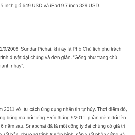
.5 inch giá 649 USD và iPad 9.7 inch 329 USD.
/9/2008. Sundar Pichai, khi ấy là Phó Chủ tịch phụ trách
 trình duyệt đại chúng và đơn giản. “Gống như trang chủ
hanh nhạy”.
m 2011 với tư cách ứng dụng nhắn tin tự hủy. Thời điểm đó,
ng bóng ma nổi tiếng. Đến tháng 9/2011, phần mềm đổi tên
 6 năm sau, Snapchat đã là một công ty đại chúng có giá trị
uất bản, chương trình truyền hình, sản xuất phần cứng và