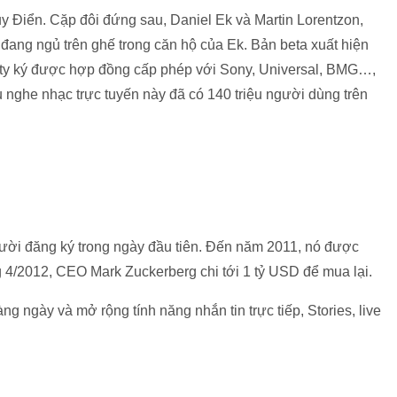
ụy Điển. Cặp đôi đứng sau, Daniel Ek và Martin Lorentzon,
 đang ngủ trên ghế trong căn hộ của Ek. Bản beta xuất hiện
ty ký được hợp đồng cấp phép với Sony, Universal, BMG…,
ụ nghe nhạc trực tuyến này đã có 140 triệu người dùng trên
gười đăng ký trong ngày đầu tiên. Đến năm 2011, nó được
 4/2012, CEO Mark Zuckerberg chi tới 1 tỷ USD để mua lại.
ng ngày và mở rộng tính năng nhắn tin trực tiếp, Stories, live