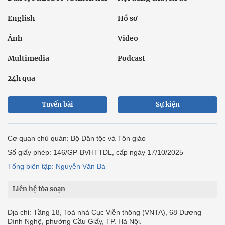
English
Hồ sơ
Ảnh
Video
Multimedia
Podcast
24h qua
Tuyến bài
Sự kiện
Cơ quan chủ quản: Bộ Dân tộc và Tôn giáo
Số giấy phép: 146/GP-BVHTTDL, cấp ngày 17/10/2025
Tổng biên tập: Nguyễn Văn Bá
Liên hệ tòa soạn
Địa chỉ: Tầng 18, Toà nhà Cục Viễn thông (VNTA), 68 Dương
Đình Nghệ, phường Cầu Giấy, TP. Hà Nội.