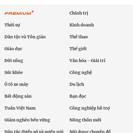
Chính trị
Thời sự
Kinh doanh
Dân tộc và Tôn giáo
Thể thao
Giáo dục
Thế giới
Đời sống
Văn hóa - Giải trí
Sức khỏe
Công nghệ
Ô tô xe máy
Du lịch
Bất động sản
Bạn đọc
Tuần Việt Nam
Công nghiệp hỗ trợ
Giảm nghèo bền vững
Nông thôn mới
Dân tộc thiểu số và miền núi
Nội dung chuyên đề