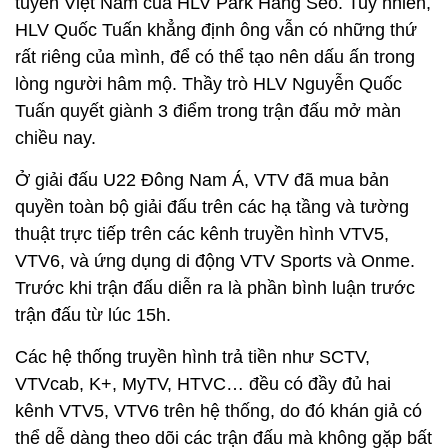
tuyển Việt Nam của HLV Park Hang Seo. Tuy nhiên,
HLV Quốc Tuấn khẳng định ông vẫn có những thứ
rất riêng của mình, để có thể tạo nên dấu ấn trong
lòng người hâm mộ. Thầy trò HLV Nguyễn Quốc
Tuấn quyết giành 3 điểm trong trận đấu mở màn
chiều nay.
Ở giải đấu U22 Đông Nam Á, VTV đã mua bản
quyền toàn bộ giải đấu trên các hạ tầng và tường
thuật trực tiếp trên các kênh truyền hình VTV5,
VTV6, và ứng dụng di động VTV Sports và Onme.
Trước khi trận đấu diễn ra là phần bình luận trước
trận đấu từ lúc 15h.
Các hệ thống truyền hình trả tiền như SCTV,
VTVcab, K+, MyTV, HTVC… đều có đầy đủ hai
kênh VTV5, VTV6 trên hệ thống, do đó khán giả có
thể dễ dàng theo dõi các trận đấu mà không gặp bất