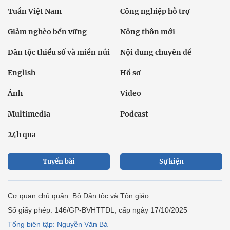
Tuần Việt Nam
Công nghiệp hỗ trợ
Giảm nghèo bền vững
Nông thôn mới
Dân tộc thiểu số và miền núi
Nội dung chuyên đề
English
Hồ sơ
Ảnh
Video
Multimedia
Podcast
24h qua
Tuyến bài
Sự kiện
Cơ quan chủ quản: Bộ Dân tộc và Tôn giáo
Số giấy phép: 146/GP-BVHTTDL, cấp ngày 17/10/2025
Tổng biên tập: Nguyễn Văn Bá