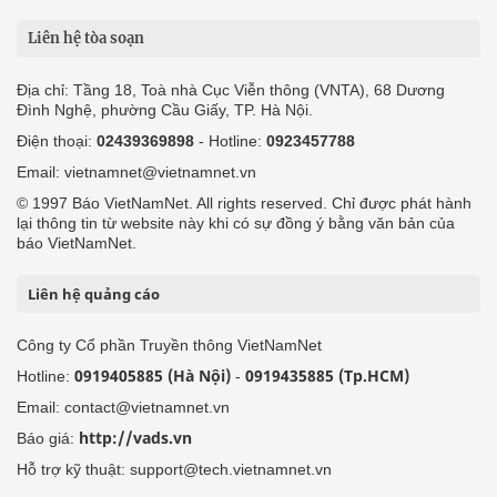
Liên hệ tòa soạn
Địa chỉ: Tầng 18, Toà nhà Cục Viễn thông (VNTA), 68 Dương
Đình Nghệ, phường Cầu Giấy, TP. Hà Nội.
Điện thoại:
02439369898
- Hotline:
0923457788
Email: vietnamnet@vietnamnet.vn
© 1997 Báo VietNamNet. All rights reserved. Chỉ được phát hành
lại thông tin từ website này khi có sự đồng ý bằng văn bản của
báo VietNamNet.
Liên hệ quảng cáo
Công ty Cổ phần Truyền thông VietNamNet
0919405885 (Hà Nội)
0919435885 (Tp.HCM)
Hotline:
-
Email: contact@vietnamnet.vn
http://vads.vn
Báo giá:
Hỗ trợ kỹ thuật: support@tech.vietnamnet.vn