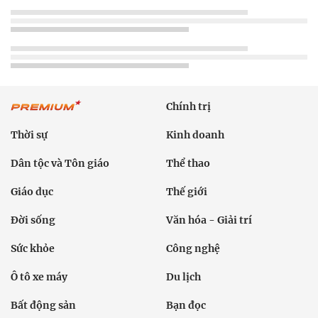
Chính trị
Thời sự
Kinh doanh
Dân tộc và Tôn giáo
Thể thao
Giáo dục
Thế giới
Đời sống
Văn hóa - Giải trí
Sức khỏe
Công nghệ
Ô tô xe máy
Du lịch
Bất động sản
Bạn đọc