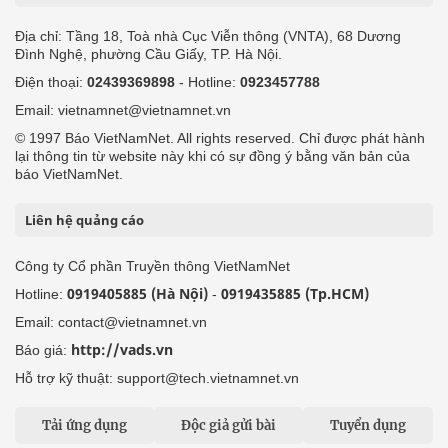
Địa chỉ: Tầng 18, Toà nhà Cục Viễn thông (VNTA), 68 Dương
Đình Nghệ, phường Cầu Giấy, TP. Hà Nội.
Điện thoại:
02439369898
- Hotline:
0923457788
Email: vietnamnet@vietnamnet.vn
© 1997 Báo VietNamNet. All rights reserved. Chỉ được phát hành
lại thông tin từ website này khi có sự đồng ý bằng văn bản của
báo VietNamNet.
Liên hệ quảng cáo
Công ty Cổ phần Truyền thông VietNamNet
0919405885 (Hà Nội)
0919435885 (Tp.HCM)
Hotline:
-
Email: contact@vietnamnet.vn
http://vads.vn
Báo giá:
Hỗ trợ kỹ thuật: support@tech.vietnamnet.vn
Tải ứng dụng
Độc giả gửi bài
Tuyển dụng