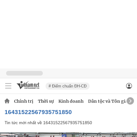
# Điểm chuẩn ĐH-CĐ
Chính trị
Thời sự
Kinh doanh
Dân tộc và Tôn giáo
16431522567935751850
Tin tức mới nhất về
16431522567935751850