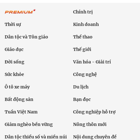
Chính trị
Thời sự
Kinh doanh
Dân tộc và Tôn giáo
Thể thao
Giáo dục
Thế giới
Đời sống
Văn hóa - Giải trí
Sức khỏe
Công nghệ
Ô tô xe máy
Du lịch
Bất động sản
Bạn đọc
Tuần Việt Nam
Công nghiệp hỗ trợ
Giảm nghèo bền vững
Nông thôn mới
Dân tộc thiểu số và miền núi
Nội dung chuyên đề