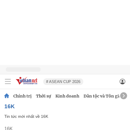
# ASEAN CUP 2026
Chính trị
Thời sự
Kinh doanh
Dân tộc và Tôn giáo
16K
Tin tức mới nhất về
16K
16K