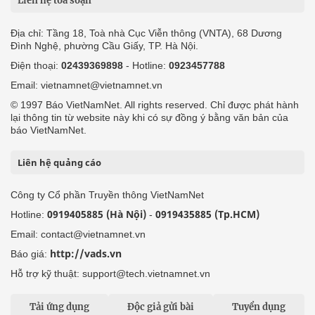
Liên hệ tòa soạn
Địa chỉ: Tầng 18, Toà nhà Cục Viễn thông (VNTA), 68 Dương
Đình Nghệ, phường Cầu Giấy, TP. Hà Nội.
Điện thoại:
02439369898
- Hotline:
0923457788
Email: vietnamnet@vietnamnet.vn
© 1997 Báo VietNamNet. All rights reserved. Chỉ được phát hành
lại thông tin từ website này khi có sự đồng ý bằng văn bản của
báo VietNamNet.
Liên hệ quảng cáo
Công ty Cổ phần Truyền thông VietNamNet
0919405885 (Hà Nội)
0919435885 (Tp.HCM)
Hotline:
-
Email: contact@vietnamnet.vn
http://vads.vn
Báo giá:
Hỗ trợ kỹ thuật: support@tech.vietnamnet.vn
Tải ứng dụng
Độc giả gửi bài
Tuyển dụng