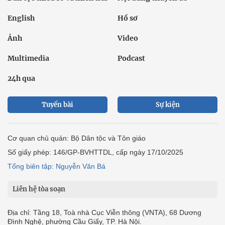
English
Hồ sơ
Ảnh
Video
Multimedia
Podcast
24h qua
Tuyến bài
Sự kiện
Cơ quan chủ quản: Bộ Dân tộc và Tôn giáo
Số giấy phép: 146/GP-BVHTTDL, cấp ngày 17/10/2025
Tổng biên tập: Nguyễn Văn Bá
Liên hệ tòa soạn
Địa chỉ: Tầng 18, Toà nhà Cục Viễn thông (VNTA), 68 Dương
Đình Nghệ, phường Cầu Giấy, TP. Hà Nội.