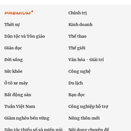
Chính trị
Thời sự
Kinh doanh
Dân tộc và Tôn giáo
Thể thao
Giáo dục
Thế giới
Đời sống
Văn hóa - Giải trí
Sức khỏe
Công nghệ
Ô tô xe máy
Du lịch
Bất động sản
Bạn đọc
Tuần Việt Nam
Công nghiệp hỗ trợ
Giảm nghèo bền vững
Nông thôn mới
Dân tộc thiểu số và miền núi
Nội dung chuyên đề