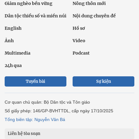
Giảm nghèo bền vững
Nông thôn mới
Dân tộc thiểu số và miền núi
Nội dung chuyên đề
English
Hồ sơ
Ảnh
Video
Multimedia
Podcast
24h qua
Tuyến bài
Sự kiện
Cơ quan chủ quản: Bộ Dân tộc và Tôn giáo
Số giấy phép: 146/GP-BVHTTDL, cấp ngày 17/10/2025
Tổng biên tập: Nguyễn Văn Bá
Liên hệ tòa soạn