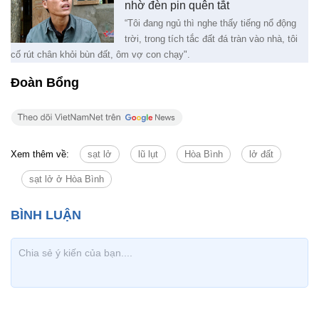
nhờ đèn pin quên tắt
“Tôi đang ngủ thì nghe thấy tiếng nổ động
trời, trong tích tắc đất đá tràn vào nhà, tôi
cố rút chân khỏi bùn đất, ôm vợ con chạy".
Đoàn Bổng
Xem thêm về:
sạt lở
lũ lụt
Hòa Bình
lở đất
sạt lở ở Hòa Bình