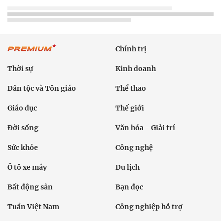
Chính trị
Thời sự
Kinh doanh
Dân tộc và Tôn giáo
Thể thao
Giáo dục
Thế giới
Đời sống
Văn hóa - Giải trí
Sức khỏe
Công nghệ
Ô tô xe máy
Du lịch
Bất động sản
Bạn đọc
Tuần Việt Nam
Công nghiệp hỗ trợ