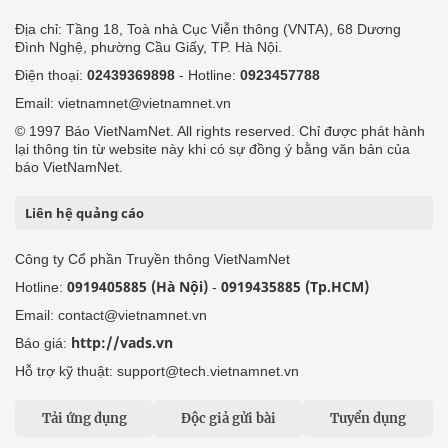
Địa chỉ: Tầng 18, Toà nhà Cục Viễn thông (VNTA), 68 Dương
Đình Nghệ, phường Cầu Giấy, TP. Hà Nội.
Điện thoại:
02439369898
- Hotline:
0923457788
Email: vietnamnet@vietnamnet.vn
© 1997 Báo VietNamNet. All rights reserved. Chỉ được phát hành
lại thông tin từ website này khi có sự đồng ý bằng văn bản của
báo VietNamNet.
Liên hệ quảng cáo
Công ty Cổ phần Truyền thông VietNamNet
0919405885 (Hà Nội)
0919435885 (Tp.HCM)
Hotline:
-
Email: contact@vietnamnet.vn
http://vads.vn
Báo giá:
Hỗ trợ kỹ thuật: support@tech.vietnamnet.vn
Tải ứng dụng
Độc giả gửi bài
Tuyển dụng