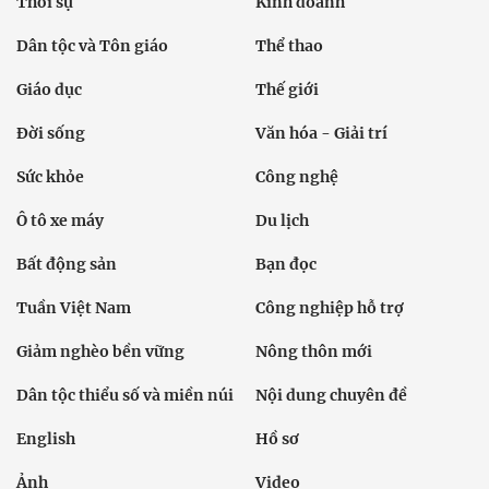
Thời sự
Kinh doanh
Dân tộc và Tôn giáo
Thể thao
Giáo dục
Thế giới
Đời sống
Văn hóa - Giải trí
Sức khỏe
Công nghệ
Ô tô xe máy
Du lịch
Bất động sản
Bạn đọc
Tuần Việt Nam
Công nghiệp hỗ trợ
Giảm nghèo bền vững
Nông thôn mới
Dân tộc thiểu số và miền núi
Nội dung chuyên đề
English
Hồ sơ
Ảnh
Video