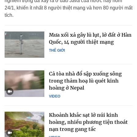
nghiêm trọng đã xảy ra ở đảo Java của nước này hôm
24/1, khiến ít nhất 8 người thiệt mạng và hơn 80 người mất
tích.
Mưa xối xả gây lũ lụt, lở đất ở Hàn
Quốc, 14 người thiệt mạng
THẾ GIỚI
Cả tòa nhà đổ sập xuống sông
trong thảm hoạ lũ quét kinh
hoàng ở Nepal
VIDEO
Khoảnh khắc sạt lở núi kinh
hoàng, nhiều phương tiện thoát
nạn trong gang tấc