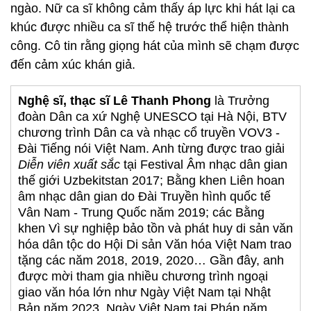
ngào. Nữ ca sĩ không cảm thấy áp lực khi hát lại ca
khúc được nhiều ca sĩ thế hệ trước thể hiện thành
công. Cô tin rằng giọng hát của mình sẽ chạm được
đến cảm xúc khán giả.
Nghệ sĩ, thạc sĩ Lê Thanh Phong
là Trưởng
đoàn Dân ca xứ Nghệ UNESCO tại Hà Nội, BTV
chương trình Dân ca và nhạc cổ truyền VOV3 -
Đài Tiếng nói Việt Nam. Anh từng được trao giải
Diễn viên xuất sắc
tại Festival Âm nhạc dân gian
thế giới Uzbekitstan 2017; Bằng khen Liên hoan
âm nhạc dân gian do Đài Truyền hình quốc tế
Vân Nam - Trung Quốc năm 2019; các Bằng
khen Vì sự nghiệp bảo tồn và phát huy di sản văn
hóa dân tộc do Hội Di sản Văn hóa Việt Nam trao
tặng các năm 2018, 2019, 2020… Gần đây, anh
được mời tham gia nhiều chương trình ngoại
giao văn hóa lớn như Ngày Việt Nam tại Nhật
Bản năm 2023, Ngày Việt Nam tại Pháp năm