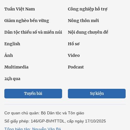
Tuần Việt Nam
Công nghiệp hỗ trợ
Giảm nghèo bền vững
Nông thôn mới
Dân tộc thiểu số và miền núi
Nội dung chuyên đề
English
Hồ sơ
Ảnh
Video
Multimedia
Podcast
24h qua
Tuyến bài
Sự kiện
Cơ quan chủ quản: Bộ Dân tộc và Tôn giáo
Số giấy phép: 146/GP-BVHTTDL, cấp ngày 17/10/2025
Tổng biên tập: Nguyễn Văn Bá