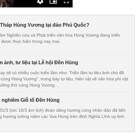
 Tháp Hùng Vương tại đảo Phú Quốc?
âm Nghiên cứu và Phát triển văn hóa Hùng Vương đang triển
 được thực hiện trong nay mai.
m ảnh, tư liệu tại Lễ hội Đền Hùng
y sẽ có nhiều cuộc triển lãm như: Triển lãm tư liệu ảnh chủ đề
 cúng Hùng Vương", trưng bày tư liệu, hiện vật về văn hóa phi vật
gưỡng thờ cúng Hùng Vương...
g nghiêm Giỗ tổ Đền Hùng
1/3 (tức 10/3 âm lịch) đoàn dâng hương cùng nhân dân đã tiến
g hương tưởng niệm các Vua Hùng trên đỉnh Nghĩa Lĩnh uy linh.