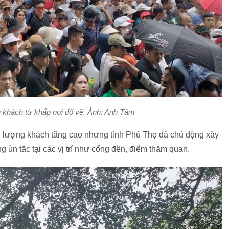
u khách từ khắp nơi đổ về. Ảnh: Anh Tâm
 lượng khách tăng cao nhưng tỉnh Phú Thọ đã chủ động xây
 ùn tắc tại các vị trí như cổng đền, điểm thăm quan.