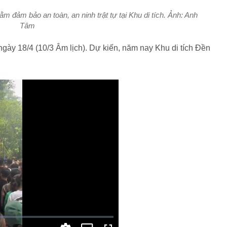
đảm bảo an toàn, an ninh trật tự tại Khu di tích. Ảnh: Anh
Tâm
ngày 18/4 (10/3 Âm lịch). Dự kiến, năm nay Khu di tích Đền