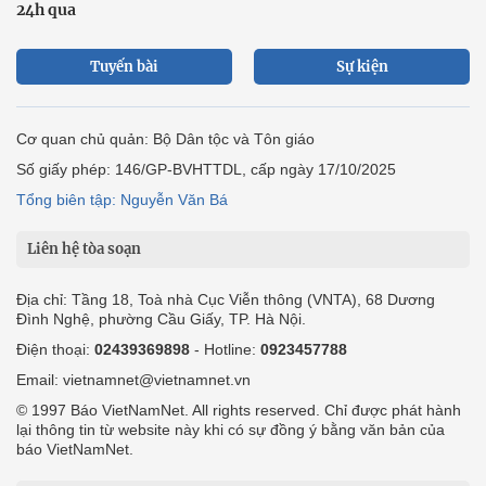
24h qua
Tuyến bài
Sự kiện
Cơ quan chủ quản: Bộ Dân tộc và Tôn giáo
Số giấy phép: 146/GP-BVHTTDL, cấp ngày 17/10/2025
Tổng biên tập: Nguyễn Văn Bá
Liên hệ tòa soạn
Địa chỉ: Tầng 18, Toà nhà Cục Viễn thông (VNTA), 68 Dương
Đình Nghệ, phường Cầu Giấy, TP. Hà Nội.
Điện thoại:
02439369898
- Hotline:
0923457788
Email: vietnamnet@vietnamnet.vn
© 1997 Báo VietNamNet. All rights reserved. Chỉ được phát hành
lại thông tin từ website này khi có sự đồng ý bằng văn bản của
báo VietNamNet.