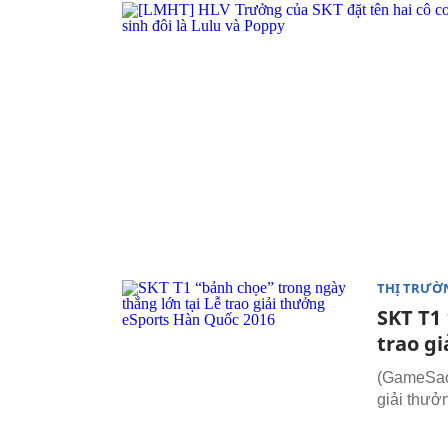
THỊ TRƯỜ
SKT T1
trao g
(GameSao.
giải thưở