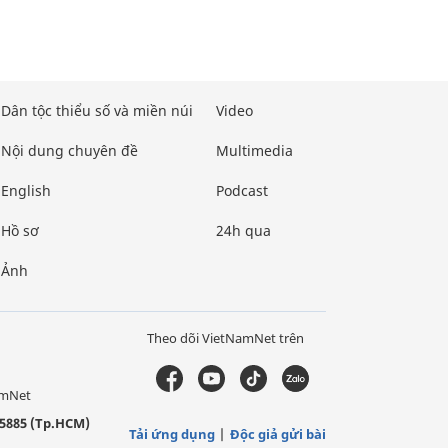
Dân tộc thiểu số và miền núi
Video
Nội dung chuyên đề
Multimedia
English
Podcast
Hồ sơ
24h qua
Ảnh
Theo dõi VietNamNet trên
amNet
5885 (Tp.HCM)
Tải ứng dụng
Độc giả gửi bài