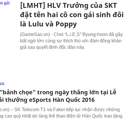
[LMHT] HLV Trưởng của SKT
đặt tên hai cô con gái sinh đôi
là Lulu và Poppy
(GameSao.vn) - Choi “L.i.E.S” Byung-hoon đã gây
bất ngờ lớn cùng sự thích thú với đám đông khán
giả sau quyết định độc đáo này.
NG
 “bảnh chọe” trong ngày thắng lớn tại Lễ
iải thưởng eSports Hàn Quốc 2016
vn) – SK Telecom T1 và Faker tiếp tục nhận được những
ng cao quý nhất do làng thể thao điện tử Hàn Quốc trao tặng.