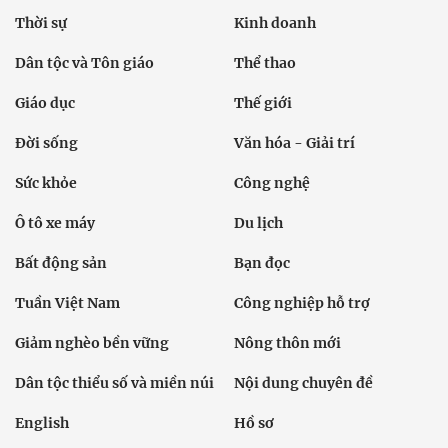
Thời sự
Kinh doanh
Dân tộc và Tôn giáo
Thể thao
Giáo dục
Thế giới
Đời sống
Văn hóa - Giải trí
Sức khỏe
Công nghệ
Ô tô xe máy
Du lịch
Bất động sản
Bạn đọc
Tuần Việt Nam
Công nghiệp hỗ trợ
Giảm nghèo bền vững
Nông thôn mới
Dân tộc thiểu số và miền núi
Nội dung chuyên đề
English
Hồ sơ