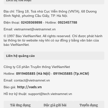
Liên hệ tòa soạn
Địa chỉ: Tầng 18, Toà nhà Cục Viễn thông (VNTA), 68 Dương
Đình Nghệ, phường Cầu Giấy, TP. Hà Nội.
Điện thoại:
02439369898
- Hotline:
0923457788
Email: vietnamnet@vietnamnet.vn
© 1997 Báo VietNamNet. All rights reserved. Chỉ được phát hành
lại thông tin từ website này khi có sự đồng ý bằng văn bản của
báo VietNamNet.
Liên hệ quảng cáo
Công ty Cổ phần Truyền thông VietNamNet
0919405885 (Hà Nội)
0919435885 (Tp.HCM)
Hotline:
-
Email: contact@vietnamnet.vn
http://vads.vn
Báo giá:
Hỗ trợ kỹ thuật: support@tech.vietnamnet.vn
Tải ứng dụng
Độc giả gửi bài
Tuyển dụng