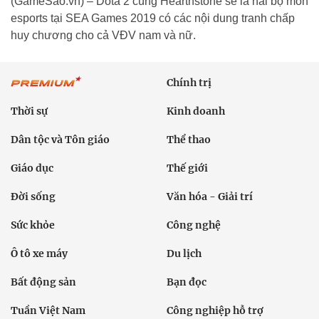
(GameSao.vn) – Dota 2 cùng Hearthstone sẽ là hai bộ môn
esports tại SEA Games 2019 có các nội dung tranh chấp
huy chương cho cả VĐV nam và nữ.
Chính trị
Thời sự
Kinh doanh
Dân tộc và Tôn giáo
Thể thao
Giáo dục
Thế giới
Đời sống
Văn hóa - Giải trí
Sức khỏe
Công nghệ
Ô tô xe máy
Du lịch
Bất động sản
Bạn đọc
Tuần Việt Nam
Công nghiệp hỗ trợ