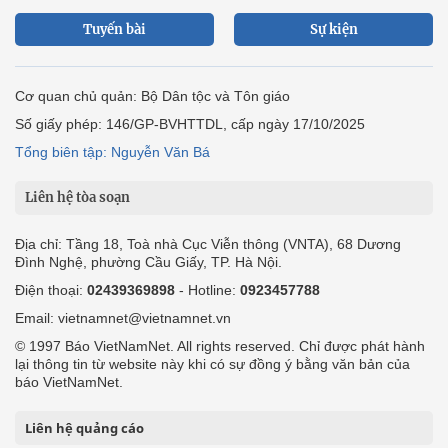
Tuyến bài
Sự kiện
Cơ quan chủ quản: Bộ Dân tộc và Tôn giáo
Số giấy phép: 146/GP-BVHTTDL, cấp ngày 17/10/2025
Tổng biên tập: Nguyễn Văn Bá
Liên hệ tòa soạn
Địa chỉ: Tầng 18, Toà nhà Cục Viễn thông (VNTA), 68 Dương
Đình Nghệ, phường Cầu Giấy, TP. Hà Nội.
Điện thoại:
02439369898
- Hotline:
0923457788
Email: vietnamnet@vietnamnet.vn
© 1997 Báo VietNamNet. All rights reserved. Chỉ được phát hành
lại thông tin từ website này khi có sự đồng ý bằng văn bản của
báo VietNamNet.
Liên hệ quảng cáo