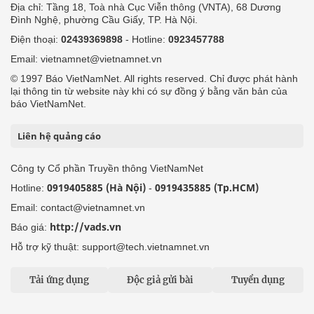
Địa chỉ: Tầng 18, Toà nhà Cục Viễn thông (VNTA), 68 Dương
Đình Nghệ, phường Cầu Giấy, TP. Hà Nội.
Điện thoại:
02439369898
- Hotline:
0923457788
Email: vietnamnet@vietnamnet.vn
© 1997 Báo VietNamNet. All rights reserved. Chỉ được phát hành
lại thông tin từ website này khi có sự đồng ý bằng văn bản của
báo VietNamNet.
Liên hệ quảng cáo
Công ty Cổ phần Truyền thông VietNamNet
0919405885 (Hà Nội)
0919435885 (Tp.HCM)
Hotline:
-
Email: contact@vietnamnet.vn
http://vads.vn
Báo giá:
Hỗ trợ kỹ thuật: support@tech.vietnamnet.vn
Tải ứng dụng
Độc giả gửi bài
Tuyển dụng