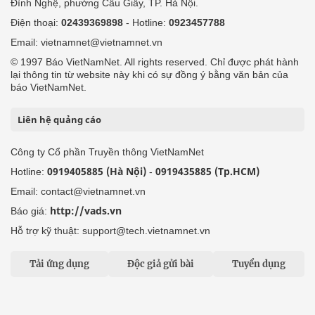
Đình Nghệ, phường Cầu Giấy, TP. Hà Nội.
Điện thoại:
02439369898
- Hotline:
0923457788
Email: vietnamnet@vietnamnet.vn
© 1997 Báo VietNamNet. All rights reserved. Chỉ được phát hành
lại thông tin từ website này khi có sự đồng ý bằng văn bản của
báo VietNamNet.
Liên hệ quảng cáo
Công ty Cổ phần Truyền thông VietNamNet
0919405885 (Hà Nội)
0919435885 (Tp.HCM)
Hotline:
-
Email: contact@vietnamnet.vn
http://vads.vn
Báo giá:
Hỗ trợ kỹ thuật: support@tech.vietnamnet.vn
Tải ứng dụng
Độc giả gửi bài
Tuyển dụng