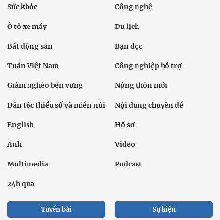
Sức khỏe
Công nghệ
Ô tô xe máy
Du lịch
Bất động sản
Bạn đọc
Tuần Việt Nam
Công nghiệp hỗ trợ
Giảm nghèo bền vững
Nông thôn mới
Dân tộc thiểu số và miền núi
Nội dung chuyên đề
English
Hồ sơ
Ảnh
Video
Multimedia
Podcast
24h qua
Tuyến bài
Sự kiện