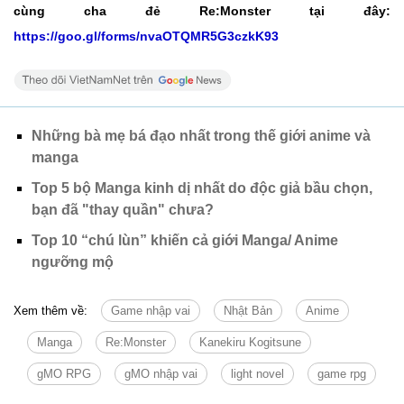
cùng cha đẻ Re:Monster tại đây:
https://goo.gl/forms/nvaOTQMR5G3czkK93
Những bà mẹ bá đạo nhất trong thế giới anime và
manga
Top 5 bộ Manga kinh dị nhất do độc giả bầu chọn,
bạn đã "thay quần" chưa?
Top 10 “chú lùn” khiến cả giới Manga/ Anime
ngưỡng mộ
Xem thêm về:
Game nhập vai
Nhật Bản
Anime
Manga
Re:Monster
Kanekiru Kogitsune
gMO RPG
gMO nhập vai
light novel
game rpg