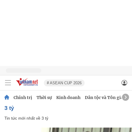
# ASEAN CUP 2026
Chính trị
Thời sự
Kinh doanh
Dân tộc và Tôn giáo
3 tỷ
Tin tức mới nhất về
3 tỷ