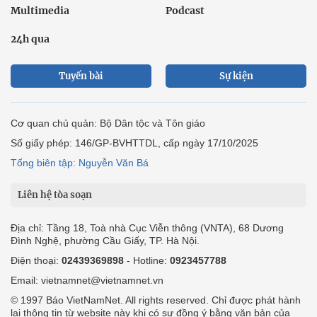
Multimedia
Podcast
24h qua
Tuyến bài
Sự kiện
Cơ quan chủ quản: Bộ Dân tộc và Tôn giáo
Số giấy phép: 146/GP-BVHTTDL, cấp ngày 17/10/2025
Tổng biên tập: Nguyễn Văn Bá
Liên hệ tòa soạn
Địa chỉ: Tầng 18, Toà nhà Cục Viễn thông (VNTA), 68 Dương
Đình Nghệ, phường Cầu Giấy, TP. Hà Nội.
Điện thoại:
02439369898
- Hotline:
0923457788
Email: vietnamnet@vietnamnet.vn
© 1997 Báo VietNamNet. All rights reserved. Chỉ được phát hành
lại thông tin từ website này khi có sự đồng ý bằng văn bản của