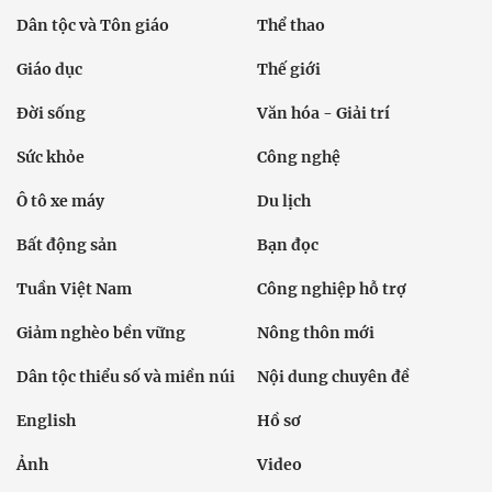
Dân tộc và Tôn giáo
Thể thao
Giáo dục
Thế giới
Đời sống
Văn hóa - Giải trí
Sức khỏe
Công nghệ
Ô tô xe máy
Du lịch
Bất động sản
Bạn đọc
Tuần Việt Nam
Công nghiệp hỗ trợ
Giảm nghèo bền vững
Nông thôn mới
Dân tộc thiểu số và miền núi
Nội dung chuyên đề
English
Hồ sơ
Ảnh
Video